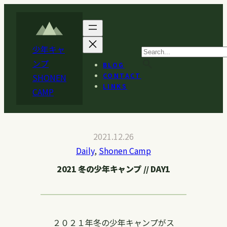
内
容
を
少年キャ
ス
search
ンプ
BLOG
キ
CONTACT
SHONEN
ッ
LINKS
CAMP
プ
2021.12.26
Daily
, 
Shonen Camp
2021 冬の少年キャンプ // DAY1
２０２１年冬の少年キャンプがス