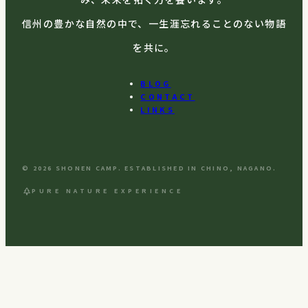
信州の豊かな自然の中で、一生涯忘れることのない物語
を共に。
BLOG
CONTACT
LINKS
© 2026 SHONEN CAMP. ESTABLISHED IN CHINO, NAGANO.
park
PURE NATURE EXPERIENCE