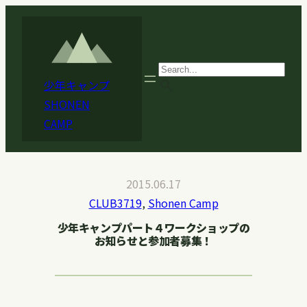
内
容
を
ス
search
少年キャンプ
キ
SHONEN
ッ
CAMP
プ
2015.06.17
CLUB3719
, 
Shonen Camp
少年キャンプパート４ワークショップの
お知らせと参加者募集！