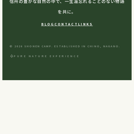
信州の豊かな自然の中で、一生涯忘れることのない物語
を共に。
BLOG
CONTACT
LINKS
© 2026 SHONEN CAMP. ESTABLISHED IN CHINO, NAGANO.
park
PURE NATURE EXPERIENCE