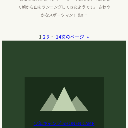
て朝から山をランニングしてきたようです。 さわや
かなスポーツマン！ &n…
1
2
3
…
14
次のページ
»
少年キャンプ
SHONEN CAMP