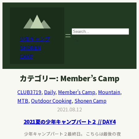
内
容
を
ス
search
少年キャンプ
キ
SHONEN
ッ
CAMP
プ
カテゴリー:
Member’s Camp
CLUB3719
, 
Daily
, 
Member’s Camp
, 
Mountain
, 
MTB
, 
Outdoor Cooking
, 
Shonen Camp
2021.08.12
2021夏の少年キャンプパート２ // DAY4
少年キャンプパート２最終日。 こちらは最後の夜