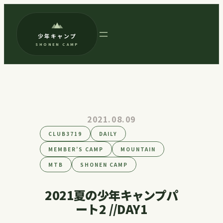
内
容
少年キャンプ
を
SHONEN CAMP
ス
キ
ッ
プ
2021.08.09
CLUB3719
DAILY
MEMBER’S CAMP
MOUNTAIN
MTB
SHONEN CAMP
2021夏の少年キャンプパ
ート2 //DAY1