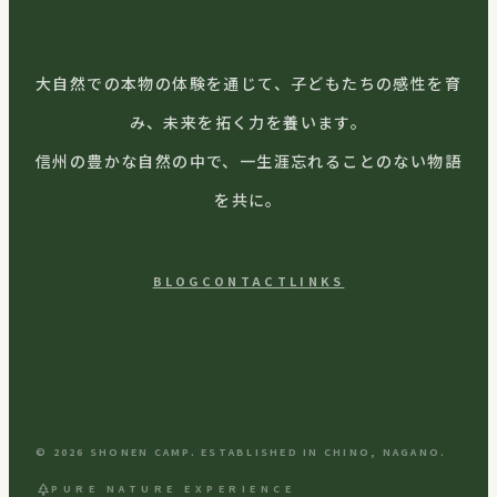
大自然での本物の体験を通じて、子どもたちの感性を育
み、未来を拓く力を養います。
信州の豊かな自然の中で、一生涯忘れることのない物語
を共に。
BLOG
CONTACT
LINKS
© 2026 SHONEN CAMP. ESTABLISHED IN CHINO, NAGANO.
park
PURE NATURE EXPERIENCE