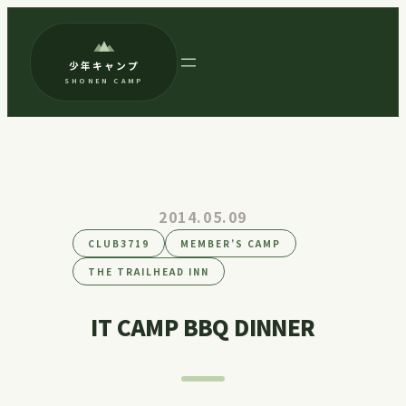
内
容
少年キャンプ
を
SHONEN CAMP
ス
キ
ッ
プ
2014.05.09
CLUB3719
MEMBER’S CAMP
THE TRAILHEAD INN
IT CAMP BBQ DINNER