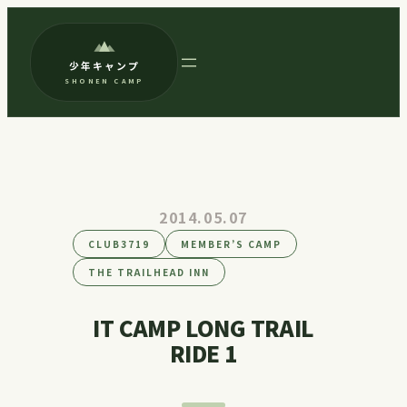
内
容
少年キャンプ
を
SHONEN CAMP
ス
キ
ッ
プ
2014.05.07
CLUB3719
MEMBER’S CAMP
THE TRAILHEAD INN
IT CAMP LONG TRAIL
RIDE 1