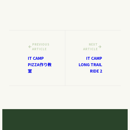
PREVIOUS
NEXT
ARTICLE
ARTICLE
IT CAMP
IT CAMP
PIZZA作り教
LONG TRAIL
室
RIDE 2