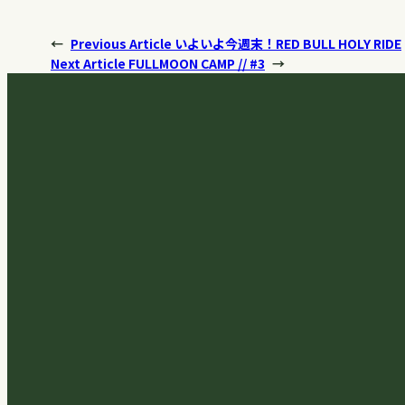
←
Previous Article
いよいよ今週末！RED BULL HOLY RIDE
Next Article
FULLMOON CAMP // #3
→