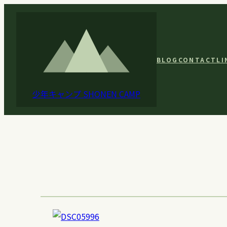
内
容
を
ス
BLOG
CONTACT
LI
キ
ッ
少年キャンプ
SHONEN CAMP
プ