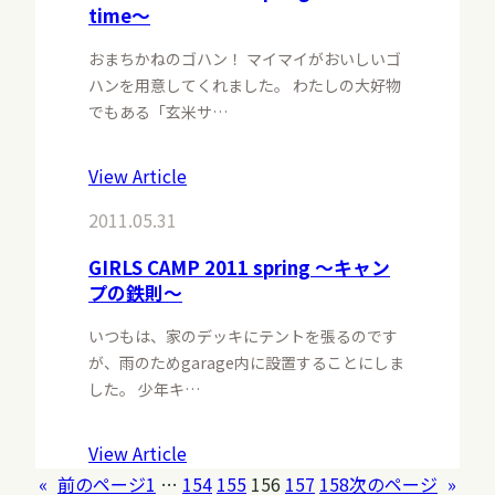
time〜
spring
〜
おまちかねのゴハン！ マイマイがおいしいゴ
morning
ハンを用意してくれました。 わたしの大好物
でもある「玄米サ…
yoga〜
:
View Article
GIRLS
2011.05.31
CAMP
GIRLS CAMP 2011 spring 〜キャン
2011
プの鉄則〜
spring
〜
いつもは、家のデッキにテントを張るのです
dinner
が、雨のためgarage内に設置することにしま
した。 少年キ…
time〜
:
View Article
GIRLS
«
前のページ
1
…
154
155
156
157
158
次のページ
»