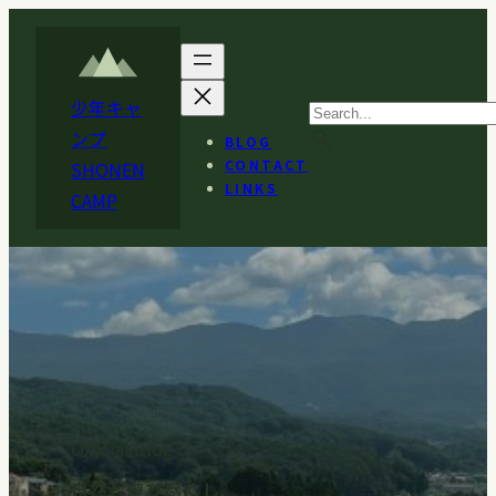
内
容
を
少年キャ
ス
search
ンプ
BLOG
キ
CONTACT
SHONEN
ッ
LINKS
CAMP
プ
Official Blog
自然と遊び尽くし、