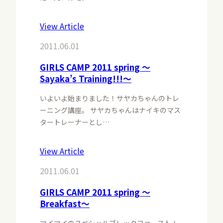
:
View Article
GIRLS
2011.06.01
CAMP
GIRLS CAMP 2011 spring 〜
2011
Sayaka’s Training!!!〜
spring
〜
いよいよ始まりました！サヤカちゃんのトレ
Lunchtime〜
ーニング講座。 サヤカちゃんはナイキのマス
タートレーナーとし…
:
View Article
GIRLS
2011.06.01
CAMP
GIRLS CAMP 2011 spring 〜
2011
Breakfast〜
spring
〜
マイマイのスペシャルブレックファースト！