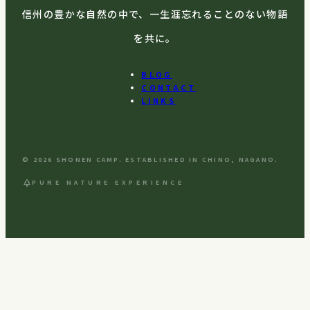
信州の豊かな自然の中で、一生涯忘れることのない物語
を共に。
BLOG
CONTACT
LINKS
© 2026 SHONEN CAMP. ESTABLISHED IN CHINO, NAGANO.
park
PURE NATURE EXPERIENCE