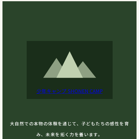
CAMP
2011
spring
〜
キ
ャ
ン
プ
の
鉄
少年キャンプ
SHONEN CAMP
則〜
大自然での本物の体験を通じて、子どもたちの感性を育
み、未来を拓く力を養います。