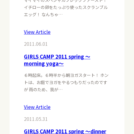
Sayaka’s
イチローの卵をたっぷり使ったスクランブル
エッグ！ なんちゃ…
Training!!!〜
:
View Article
GIRLS
2011.06.01
CAMP
GIRLS CAMP 2011 spring 〜
2011
morning yoga〜
spring
〜
６時起床。６時半から朝ヨガスタート！ ホン
Breakfast〜
トは、お庭でヨガをやるつもりだったのです
が 雨のため、我が…
:
View Article
GIRLS
2011.05.31
CAMP
GIRLS CAMP 2011 spring 〜dinner
2011