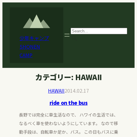
内
容
を
ス
search
少年キャンプ
キ
SHONEN
ッ
CAMP
プ
カテゴリー:
HAWAII
HAWAII
2014.02.17
ride on the bus
長野では完全に車生活なので、 ハワイの生活では、
なるべく車を使わないようにしています。 なので移
動手段は、自転車か足か、バス。 この日もバスに乗