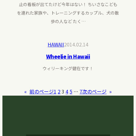
止の看板が出てたけど今年はない！ ちいさなこども
を連れた家族や、トレーニングするカップル、犬の散
歩の人など たく…
HAWAII
2014.02.14
Wheelie in Hawaii
ウィリーキング健在です！
«
前のページ
1
2
3
4
5
…
7
次のページ
»