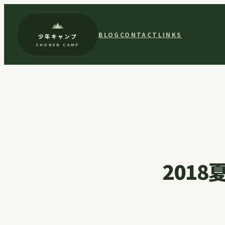
内
容
BLOG
CONTACT
LINKS
少年キャンプ
を
SHONEN CAMP
ス
キ
ッ
プ
2018