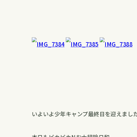
いよいよ少年キャンプ最終日を迎えまし
本日もピカピカNお大掃除日和。