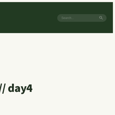
search
 day4