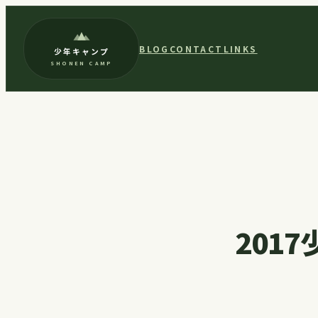
内
容
BLOG
CONTACT
LINKS
少年キャンプ
を
SHONEN CAMP
ス
キ
ッ
プ
2017