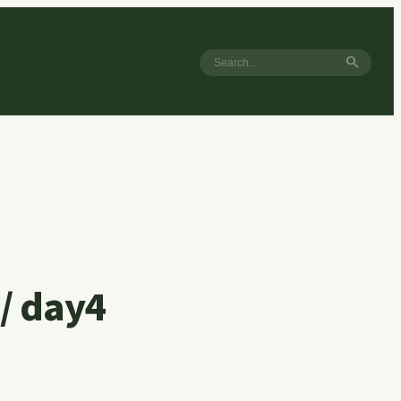
search
 day4