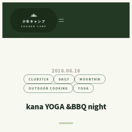
内
容
少年キャンプ
を
SHONEN CAMP
ス
キ
ッ
プ
2016.06.16
CLUB3719
DAILY
MOUNTAIN
OUTDOOR COOKING
YOGA
kana YOGA &BBQ night