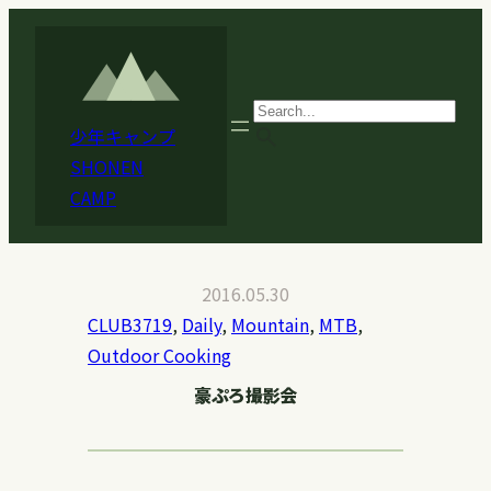
内
容
を
ス
search
少年キャンプ
キ
SHONEN
ッ
CAMP
プ
2016.05.30
CLUB3719
, 
Daily
, 
Mountain
, 
MTB
, 
Outdoor Cooking
豪ぷろ撮影会