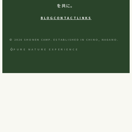
を共に。
BLOG
CONTACT
LINKS
© 2026 SHONEN CAMP. ESTABLISHED IN CHINO, NAGANO.
park
PURE NATURE EXPERIENCE