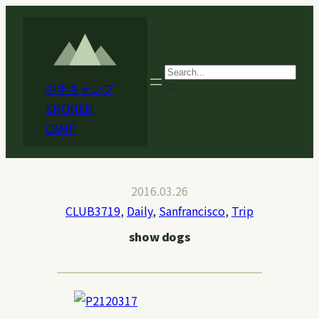
内
容
を
ス
search
少年キャンプ
キ
SHONEN
ッ
CAMP
プ
2016.03.26
CLUB3719
, 
Daily
, 
Sanfrancisco
, 
Trip
show dogs