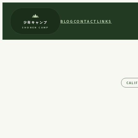
内
容
BLOG
CONTACT
LINKS
少年キャンプ
を
SHONEN CAMP
ス
キ
ッ
プ
CALI