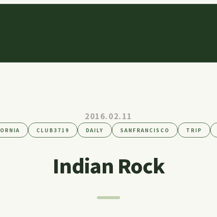
2016.02.11
FORNIA
CLUB3719
DAILY
SANFRANCISCO
TRIP
Indian Rock