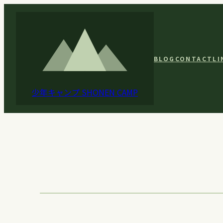
内
容
を
ス
BLOG
CONTACT
LI
キ
ッ
少年キャンプ
SHONEN CAMP
プ