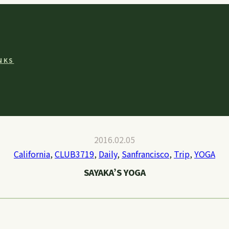
NKS
2016.02.05
California
, 
CLUB3719
, 
Daily
, 
Sanfrancisco
, 
Trip
, 
YOGA
SAYAKA’S YOGA