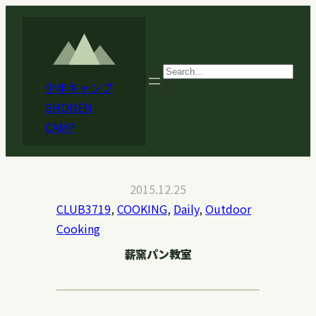
内
容
を
ス
search
少年キャンプ
キ
SHONEN
ッ
CAMP
プ
2015.12.25
CLUB3719
, 
COOKING
, 
Daily
, 
Outdoor
Cooking
薪窯パン教室