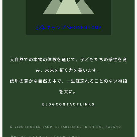
少年キャンプ
SHONEN CAMP
大自然での本物の体験を通じて、子どもたちの感性を育
み、未来を拓く力を養います。
信州の豊かな自然の中で、一生涯忘れることのない物語
を共に。
BLOG
CONTACT
LINKS
© 2026 SHONEN CAMP. ESTABLISHED IN CHINO, NAGANO.
park
PURE NATURE EXPERIENCE