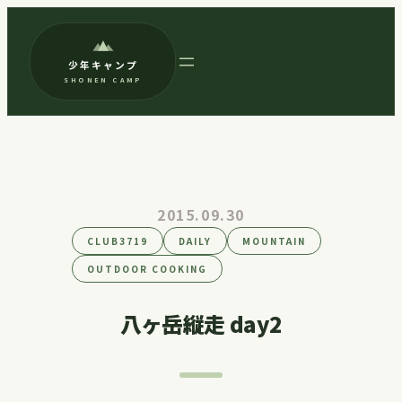
内
容
少年キャンプ
を
SHONEN CAMP
ス
キ
ッ
プ
2015.09.30
CLUB3719
DAILY
MOUNTAIN
OUTDOOR COOKING
八ヶ岳縦走 day2