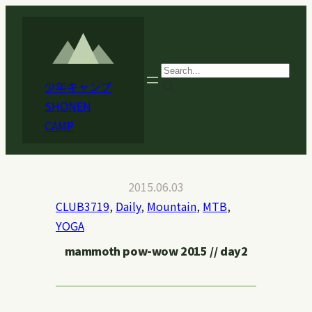
内
容
を
ス
search
少年キャンプ
キ
SHONEN
ッ
CAMP
プ
2015.06.03
CLUB3719
, 
Daily
, 
Mountain
, 
MTB
, 
YOGA
mammoth pow-wow 2015 // day2