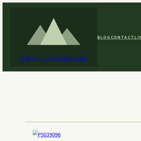
内
容
を
ス
BLOG
CONTACT
LI
キ
ッ
少年キャンプ
SHONEN CAMP
プ