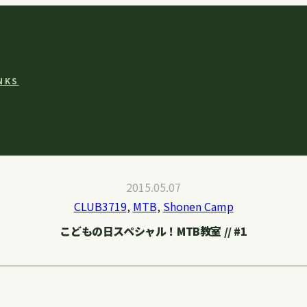
NKS
2015.05.07
CLUB3719
, 
MTB
, 
Shonen Camp
こどもの日スペシャル！MTB教室 // #1