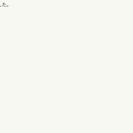
した。
。