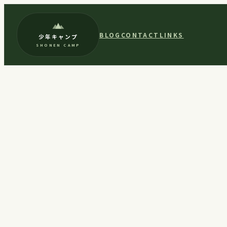
内
容
BLOG
CONTACT
LINKS
少年キャンプ
を
SHONEN CAMP
ス
キ
ッ
プ