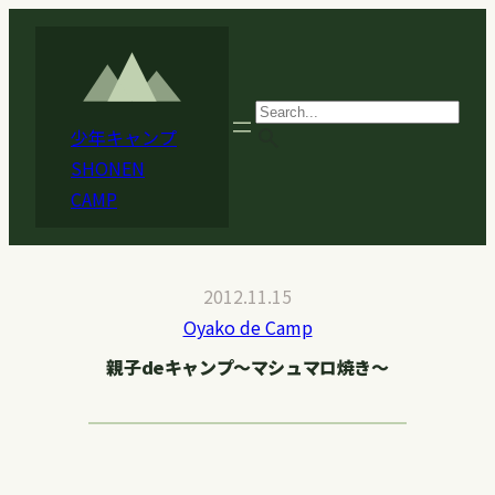
内
容
を
ス
search
少年キャンプ
キ
SHONEN
ッ
CAMP
プ
2012.11.15
Oyako de Camp
親子deキャンプ〜マシュマロ焼き〜