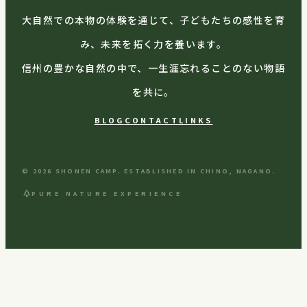
大自然での本物の体験を通じて、子どもたちの感性を育
み、未来を拓く力を養います。
信州の豊かな自然の中で、一生涯忘れることのない物語
を共に。
BLOG
CONTACT
LINKS
© 2026 SHONEN CAMP. ESTABLISHED IN CHINO, NAGANO.
park
PURE NATURE EXPERIENCE