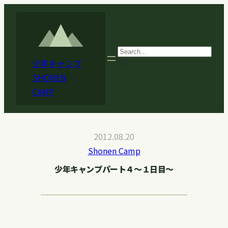
内
容
を
ス
search
少年キャンプ
キ
SHONEN
ッ
CAMP
プ
2012.08.20
Shonen Camp
少年キャンプパート４〜１日目〜