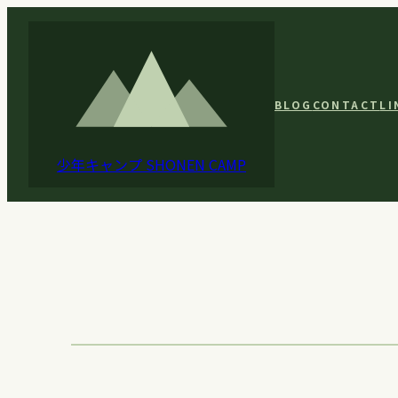
内
容
を
ス
BLOG
CONTACT
LI
キ
ッ
少年キャンプ
SHONEN CAMP
プ